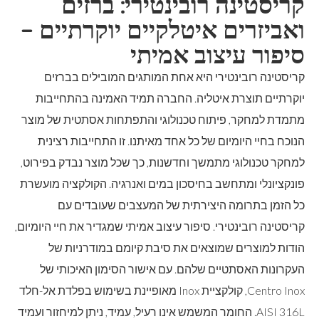
קריסטינה רובינטירי: ברזים
ואביזרים איטלקיים יוקרתיים –
סיפור עיצוב אמיתי
קריסטינה רובינטירי היא אחת המותגים המובילים בברזים
יוקרתיים תוצרת איטליה. החברה תמיד האמינה בהתחייבות
מתמדת למחקר, פיתוח טכנולוגי והתפתחות אסתטית של מוצר
הנוכח בחיי היומיום של כל אחד מאיתנו. זו התחייבות רצינית
למחקר טכנולוגי מתמשך וחדשנות, כך שכל מוצר נבדק בפירוט,
פונקציונלי ומתחשב בחיסכון במים ואנרגיה. הקולקציה מועשרת
כל הזמן בתרומה היצירתית של המעצבים שעובדים עם
קריסטינה רובינטירי. סיפור עיצוב אמיתי שמגדיר את חיי היומיום,
הודות למוצרים שמוצאים את סיבת קיומם במודרניות של
העקרונות האסתטיים שלהם. עם אישור הסימון האיכותי של
Centro Inox, קולקציית Inox מאופיינת בשימוש בפלדת אל-חלד
AISI 316L. החומר המשמש אינו רעיל, עמיד, ניתן למיחזור ועמיד