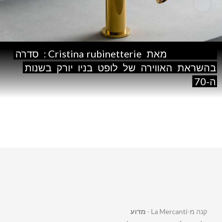
Side
East
מאת
rubinetterie:
Cristina
סדרה
בהשראת
האווירה
של
לופט
בניו
יורק
בשנות
ה-70
קנה מ-La Mercanti -
מדוע