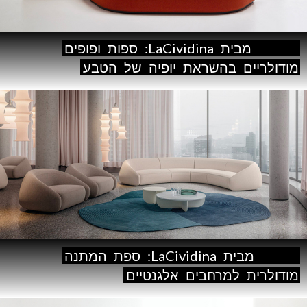
Waves
מבית
LaCividina:
ספות
ופופים
מודולריים
בהשראת
יופיה
של
הטבע
Apper
מבית
LaCividina:
ספת
המתנה
מודולרית
למרחבים
אלגנטיים