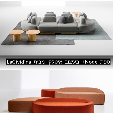
ספת
Node+
בעיצוב
איטלקי
מבית
LaCividina