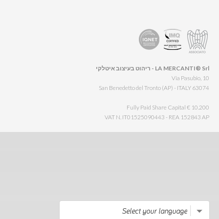
LA MERCANTI® Srl - ריהוט בעיצוב איטלקי
Via Pasubio, 10
63074 San Benedetto del Tronto (AP) - ITALY
Fully Paid Share Capital € 10.200
VAT N. IT01525090443 - REA 152843 AP