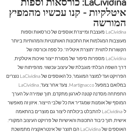
LaCividina: כורסאות וספות
איטלקיות - קנו עכשיו מהמפיץ
המורשה
LaCividina מעצבת ומייצרת אוספים של כורסאות וספות
מעוצבות המגלמות את התכונות האותנטיות והמהותיות ביותר
הקשורות לתווית "תוצרת איטליה". כל ספה וכורסה של
LaCividina מספרות סיפור של מסורת ייצור ואיכות איטלקית,
דרך השפה הבלתי מוגבלת של עיצוב עכשווי. מהפיתוח של
הפרויקט ועד למוצר המוגמר, כל האוספים של LaCividina נוצרים
במלואם במפעל Martignacco. צעד אחר צעד, LaCividina
התפתחה מסדנה קטנה לארגון מתקדם, תוך שמירה על הערך
המוסף של אומנות שמגדיר את כל שלבי הייצור. איזון זה מאפשר
ל-LaCividina להתבלט ביכולתה ליצור גם מוצרים בהתאמה
אישית, תוך כיבוד התכונות והאישיות של פרויקט העיצוב המקורי.
האוספים של LaCividina הם תוצר של אינטראקציה מתמשכת