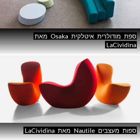
ספת
מודולרית
איטלקית
Osaka
מאת
LaCividina
ספות
מעצבים
Nautile
מאת
LaCividina