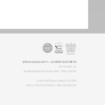
LA MERCANTI® Srl - ריהוט בעיצוב איטלקי
Via Pasubio, 10
63074 San Benedetto del Tronto (AP) - ITALY
Fully Paid Share Capital € 10.200
VAT N. IT01525090443 - REA 152843 AP