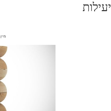
עילות
מיין 