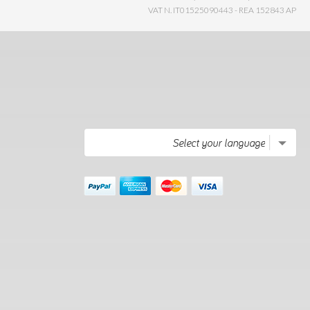
VAT N. IT01525090443 - REA 152843 AP