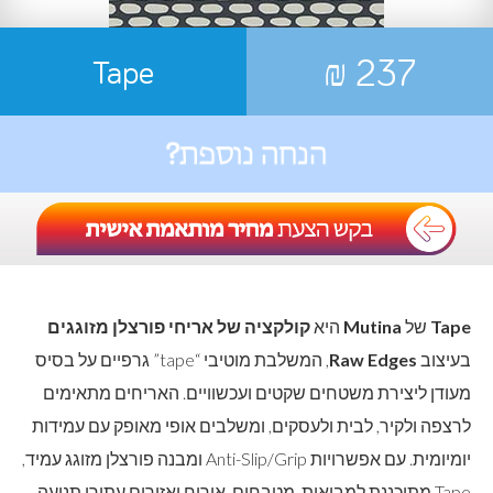
237 ₪
Tape
Tape
של
Mutina
היא
קולקציה של אריחי פורצלן מזוגגים
בעיצוב
Raw Edges
, המשלבת מוטיבי “tape” גרפיים על בסיס
מעודן ליצירת משטחים שקטים ועכשוויים. האריחים מתאימים
לרצפה ולקיר, לבית ולעסקים, ומשלבים אופי מאופק עם עמידות
יומיומית. עם אפשרויות Anti-Slip/Grip ומבנה פורצלן מזוגג עמיד,
Tape מתוכננת למבואות, מטבחים, אירוח ואזורים עתירי תנועה,