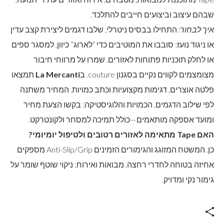
שבהם עיצוב וביצועים חייבים להתלכד.
איך לבחור:
התחילו בבסיס ניטרלי, שלבו דגמים ליצירת קצב עדין
או ניגוד נועז; סובבו את המוטיבים כדי “לארוג” כיוון, למסגר ספים
או לחלק תוכניות פתוחות לאזורים. שמרו על מרווחי חיבור
מצומצמים לקווים נקיים בסגנון couture. ב
La Mercanti
תמצאו
פלטה אוצרים, דגימות מקצועיות וכתב כמויות. המחיר משתנה
לפי שילוב הדגמים, הכמויות והלוגיסטיקה; בקשו הצעת מחיר
ומועד אספקה מותאמים—כולל תמיכה למסחר ולקונטרקט.
האם Tape מתאימה לאזורים רטובים ולטיפול יומיומי?
כן. המשטח המזוגג והגימורים הזמינים Anti-Slip/Grip מספקים
אחיזה בטוחה לחדרי רחצה, מבואות ואירוח; ניקוי שוטף שומר על
גימור נקי ומדויק.