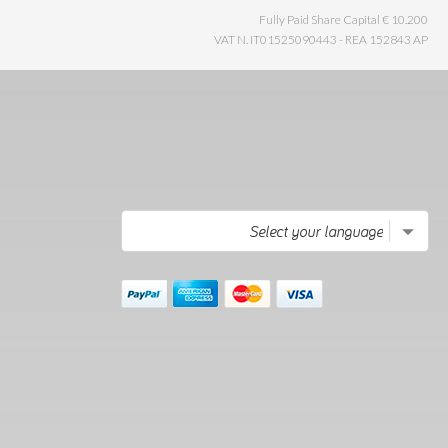
Fully Paid Share Capital € 10.200
VAT N. IT01525090443 - REA 152843 AP