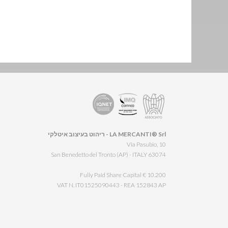
LA MERCANTI® Srl - ריהוט בעיצוב איטלקי
Via Pasubio, 10
63074 San Benedetto del Tronto (AP) - ITALY
Fully Paid Share Capital € 10.200
VAT N. IT01525090443 - REA 152843 AP