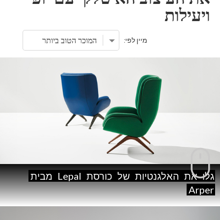
ויעילות
מיין לפי:
גלו
את
האלגנטיות
של
כורסת
Lepal
מבית
Arper